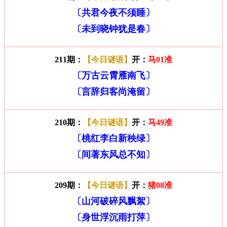
〔共君今夜不须睡〕
〔未到晓钟犹是春〕
211期：
【今日谜语】
开：
马01准
〔万古云霄雁南飞〕
〔言辞归客尚淹留〕
210期：
【今日谜语】
开：
马49准
〔桃红李白新秧绿〕
〔间著东风总不知〕
209期：
【今日谜语】
开：
猪08准
〔山河破碎风飘絮〕
〔身世浮沉雨打萍〕