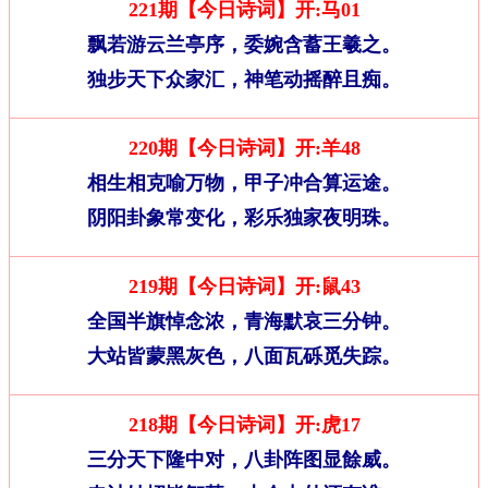
221期【今日诗词】开:马01
飘若游云兰亭序，委婉含蓄王羲之。
独步天下众家汇，神笔动摇醉且痴。
220期【今日诗词】开:羊48
相生相克喻万物，甲子冲合算运途。
阴阳卦象常变化，彩乐独家夜明珠。
219期【今日诗词】开:鼠43
全国半旗悼念浓，青海默哀三分钟。
大站皆蒙黑灰色，八面瓦砾觅失踪。
218期【今日诗词】开:虎17
三分天下隆中对，八卦阵图显餘威。