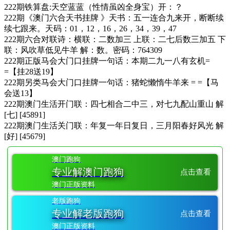
222期铁算盘:天空蓝蓝（性情虽凶全身宝）开：？
222期《澳门六合天书挂牌 》天书：五一连合九来开，断断续
续七跟来。天码：01，12，16，26，34，39，47
222期六合对联诗：横联：二数加三 上联：二七后数三加五 下
联：风吹草低见牛羊 解：数。密码：764309
222期正版马会大门口挂牌一句话：本期二九一八有玄机=
=【挂28送19】
222期另类马会大门口挂牌一句话：猪蛇懒惰牛羊来 = =【马
会送13】
222期澳门生活开门联：四七相合二中三，对七九配山重山 解
[七] [45891]
222期澳门生活关门联：年复一年日复日，三月阳春好风光 解
[好] [45679]
澳门跑狗
专业解澳门跑狗
点击查看
澳门正版资料
老版跑狗
专业解老版跑狗
点击查看
澳门正版资料