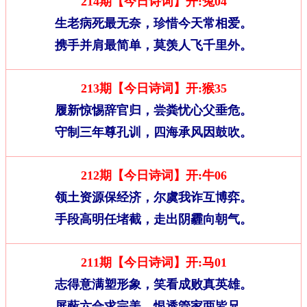
214期【今日诗词】开:兔04
生老病死最无奈，珍惜今天常相爱。
携手并肩最简单，莫羡人飞千里外。
213期【今日诗词】开:猴35
履新惊惕辞官归，尝粪忧心父垂危。
守制三年尊孔训，四海承风因鼓吹。
212期【今日诗词】开:牛06
领土资源保经济，尔虞我诈互博弈。
手段高明任堵截，走出阴霾向朝气。
211期【今日诗词】开:马01
志得意满塑形象，笑看成败真英雄。
屏蔽六合求完美，恨透管家两皆兄。