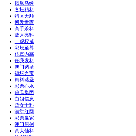
凤凰马经
各坛精料
特区天顺
博发世家
高手杀料
蓝月亮料
十虎权威
彩坛至尊
传真內幕
任我发料
澳门赌圣
镇坛之宝
精料赌圣
彩票心水
曾氏集团
白姐信息
曾女士料
满堂红网
彩票赢家
澳门原创
黃大仙料