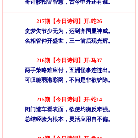
奇计妙招皆智慧，古今中外还有谁。
217期【今日诗词】开:蛇26
贪梦失节少无为，运到齐国显神威。
名相管仲开盛世，三一前后现光辉。
216期【今日诗词】开:马37
两手策略难应付，五洲怪事连连出。
可叹脆弱港彩网，不问是非欲铲除。
215期【今日诗词】开:蛇14
闭门造车看表面，欲使均衡反牵强。
总结经验为根本，灵活应用自不偏。