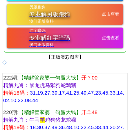
另版跑狗
专业解另版跑狗
点击查看
澳门正版资料
红字暗码
专业解红字暗码
点击查看
澳门正版资料
【正版澳彩图库】
『管家婆一句话赢大钱预测』
222期:
【精解管家婆一句赢大钱】
开？00
精解九肖：鼠龙虎马猴狗蛇鸡猪
精解18码：
31.19.27.39.17.41.25.49.47.23.45.33.14.
02.10.22.08.44
220期:
【精解管家婆一句赢大钱】
开羊48
精解九肖：牛马
羊
鸡狗猪龙蛇猴
精解18码：
18.30.37.49.36.48.10.22.45.33.44.20.27.