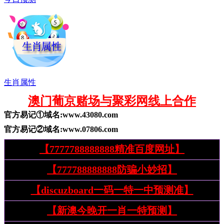
生肖属性
澳门葡京赌场与聚彩网线上合作
官方易记①域名:
www.
43080
.com
官方易记②域名:
www.
07806
.com
【7777788888888精准百度网址】
【777788888888防骗小妙招】
【discuzboard一码一特一中预测准】
【新澳今晚开一肖一特预测】