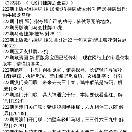
《222期》《《澳门挂牌之全篇》》
222期正版彩图挂牌:挂:16 爆:鸡 挂牌成语:矜功恃宠 挂牌出肖:
狗牛鼠龙马猪
222期【解 释】指夸耀自己的功劳，依仗尊宠的地位。
222期另版澳门马会挂牌:15龙
222期马会挂牌:挂36 射28=12
222期正版数码挂牌:挂31 射:12=22 一句真言:醉里簪花倒著冠
(40319
222期蓝天玄挂牌:13狗
222期藏寶圖 新:原版藏宝图已经停料，现在网络上的都是仿制
版本，请谨慎参考。
222期跑狗：【挖】创根觅宝，俯身探寻。长铲轻挥寻宝物。
山野寻踪，执铲觅珍。荒山僻野觅奇珍。玄機測字：《佬》
222期澳门关门联：来来去去三十春，鸡牛猴鼠是特码。解
[去] [3853]
222期澳门开门联：具大神通完十行，本期要钱看蓝红。解
[具] [1924]
222期另澳门关门联：猪棚鸡棚半掩扉，六九相伴三八随 解
[扉] [76439]
222期另澳门开门联：油壁车轻郎马聪，三三伴六三九中 解
[壁] [37281]
222期内部万花来料：万花开左边五七不要二，蓝红色彩尽显